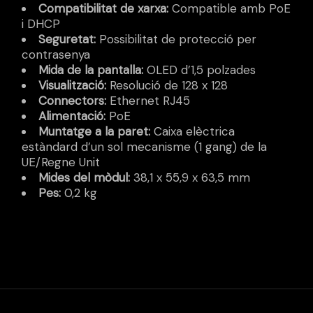
Compatibilitat de xarxa:
Compatible amb PoE
i DHCP
Seguretat:
Possibilitat de protecció per
contrasenya
Mida de la pantalla:
OLED d’1,5 polzades
Visualització:
Resolució de 128 x 128
Connectors:
Ethernet RJ45
Alimentació:
PoE
Muntatge a la paret:
Caixa elèctrica
estàndard d’un sol mecanisme (1 gang) de la
UE/Regne Unit
Mides del mòdul:
38,1 x 55,9 x 63,5 mm
Pes:
0,2 kg