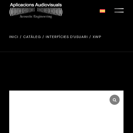
Skip
to
the
content
INICI
CATÀLEG
INTERFÍCIES D'USUARI
XWP