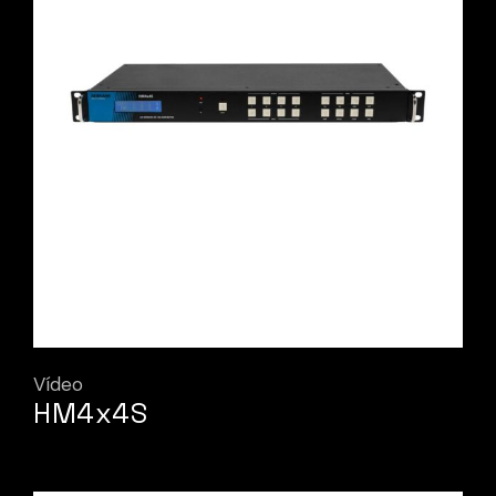
Vídeo
HM4x4S