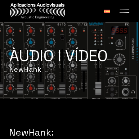
ÀUDIO I VÍDEO
NewHank
NewHank: