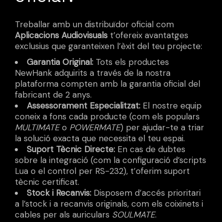
Treballar amb un distribuïdor oficial com
Aplicacions Audiovisuals
t’ofereix avantatges
exclusius que garanteixen l’èxit del teu projecte:
Garantia Original:
Tots els productes
NewHank adquirits a través de la nostra
plataforma compten amb la garantia oficial del
fabricant de 2 anys.
Assessorament Especialitzat:
El nostre equip
coneix a fons cada producte (com els populars
MULTIMATE
o
POWERMATE
) per ajudar-te a triar
la solució exacta que necessita el teu espai.
Suport Tècnic Directe:
En cas de dubtes
sobre la integració (com la configuració d’scripts
Lua o el control per RS-232), t’oferim suport
tècnic certificat.
Stock i Recanvis:
Disposem d’accés prioritari
a l’stock i a recanvis originals, com els coixinets i
cables per als auriculars
SOULMATE
.