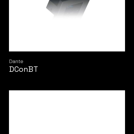
Dante
DConBT