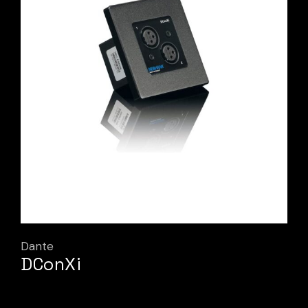
Dante
DConXi