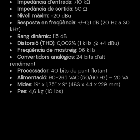
Impedància d’entrada:
>10 kΩ
Impedància de sortida:
50 Ω
Nivell màxim:
+20 dBu
Resposta en freqüència:
+/-0,1 dB (20 Hz a 30
kHz)
Rang dinàmic:
115 dB
Distorsió (THD):
0,002% (1 kHz @ +4 dBu)
Freqüència de mostreig:
96 kHz
Convertidors analògics:
24 bits d’alt
rendiment
Processador:
40 bits de punt flotant
Alimentació:
90-265 VAC (50/60 Hz) – 20 VA
Mides:
19” x 1,75” x 9” (483 x 44 x 229 mm)
Pes:
4,6 kg (10 lbs)