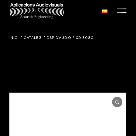
Skip
to
the
content
INICI
CATÀLEG
DSP D'ÀUDIO
XD 8080