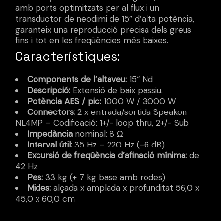
amb ports optimitzats per al flux i un
transductor de neodimi de 15” d’alta potència,
garanteix una reproducció precisa dels greus
fins i tot en les freqüències més baixes.
Característiques:
Components de l’altaveu:
15“ Nd
Descripció:
Extensió de baix passiu.
Potència AES / pic:
1000 W / 3000 W
Connectors:
2 x entrada/sortida Speakon
NL4MP – Codificació: 1+/- loop thru, 2+/- Sub
Impedància
nominal: 8 Ω
Interval útil:
35 Hz – 220 Hz (-6 dB)
Excursió de freqüència d’afinació mínima:
de
42 Hz
Pes:
33 kg (+ 7 kg base amb rodes)
Mides:
alçada x amplada x profunditat 56,0 x
45,0 x 60,0 cm